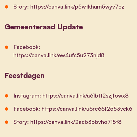
Story:
https://canva.link/p5wtkhum5wyv7cz
Gemeenteraad Update
Facebook:
https://canva.link/ew4ufs5u273njd8
Feestdagen
Instagram:
https://canva.link/a61btt2szjfowx8
Facebook:
https://canva.link/u6rc66f2553vck6
Story:
https://canva.link/2acb3pbvho715t8