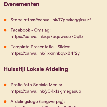
Evenementen
Story:
https://canva.link/17pcvkeqg1ruurf
Facebook - Omslag:
https://canva.link/qs7bqdweso70qlb
Template Presentatie - Slides:
https://canva.link/iixxmhbqvx84f2y
Huisstijl Lokale Afdeling
Profielfoto Sociale Media:
https://canva.link/y04xfzkjmegauuo
Afdelingslogo (langwerpig):