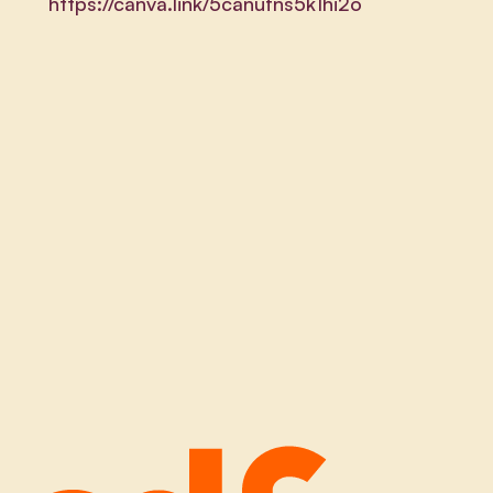
https://canva.link/5canufns5k1hi2o