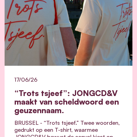
17/06/26
“Trots tsjeef”: JONGCD&V
maakt van scheldwoord een
geuzennaam.
BRUSSEL - “Trots tsjeef.” Twee woorden,
gedrukt op een T-shirt, waarmee
JONGCD&V bewust de aanval kiest op